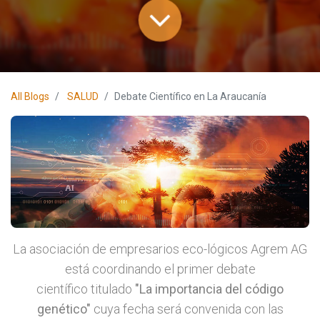
All Blogs
SALUD
Debate Científico en La Araucanía
La asociación de empresarios eco-lógicos Agrem AG
está coordinando el primer debate
científico titulado
"La importancia del código
genético"
cuya fecha será convenida con las