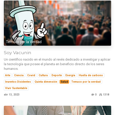
Temuco por la Verdad
Soy Vacunin
Un científico nacido en el mundo al revés dedicado a investigar y aplicar
la tecnología que posee el planeta en beneficio directo de los seres
humanos.
Arte
Ciencia
Covid
Cultura
Deporte
Energía
Huella de carbono
Inventos Disidentes
Quinta dimensión
Salud
Temuco por la verdad
Vivir Sustentable
abr 13, 2023
0
1318