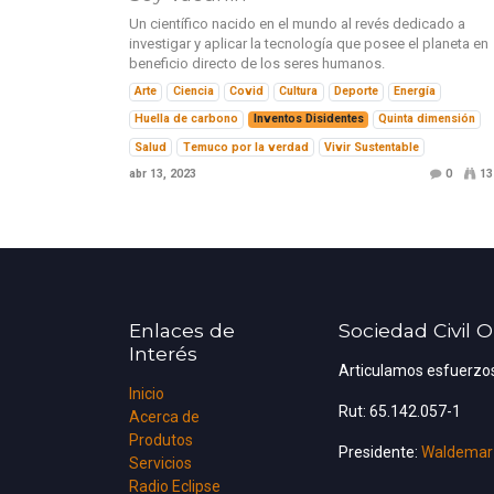
Un científico nacido en el mundo al revés dedicado a
investigar y aplicar la tecnología que posee el planeta en
beneficio directo de los seres humanos.
Arte
Ciencia
Covid
Cultura
Deporte
Energía
Huella de carbono
Inventos Disidentes
Quinta dimensión
Salud
Temuco por la verdad
Vivir Sustentable
abr 13, 2023
0
13
Enlaces de
Sociedad Civil 
Interés
Articulamos esfuerzos
Inicio
Rut: 65.142.057-1
Acerca de
Produtos
Presidente:
Waldemar
Servicios
Radio Eclipse