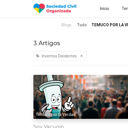
Início
Tem
Blogs:
Tudo
TEMUCO POR LA V
3 Artigos
×
Inventos Disidentes
Temuco por la Verdad
Soy Vacunin