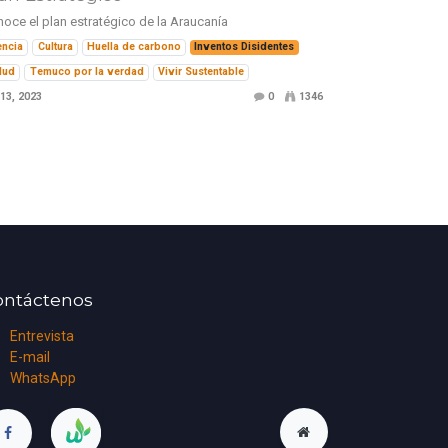
oce el plan estratégico de la Araucanía
encia
Cultura
Huella de carbono
Inventos Disidentes
lud
Temuco por la verdad
Vivir Sustentable
 13, 2023
0
1346
ontáctenos
Entrevista
E-mail
WhatsApp