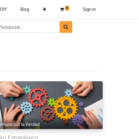
0
 Off
Blog
Sign in
emuco por la Verdad
an Estratégico