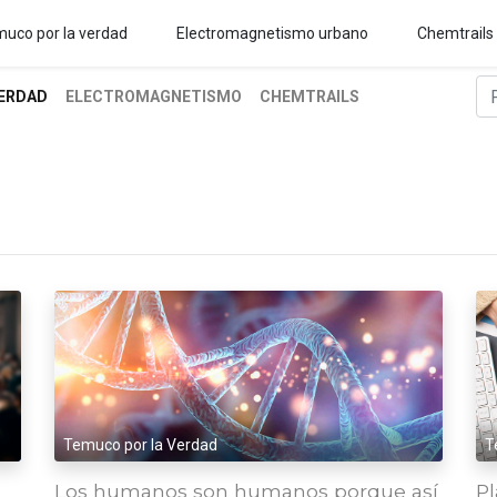
uco por la verdad
Electromagnetismo urbano
Chemtrails
ERDAD
ELECTROMAGNETISMO
CHEMTRAILS
Temuco por la Verdad
T
Los humanos son humanos porque así
Pl