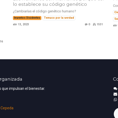
lo establece su código genético
Con
¿Cambiarías el código genético humano?
Ci
Inventos Disidentes
Temuco por la verdad
Sa
abr 13, 2023
0
1531
abr
16
Organizada
C
 que impulsan el bienestar.
 Cepeda