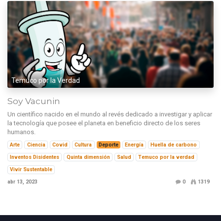
Temuco por la Verdad
Soy Vacunin
Un científico nacido en el mundo al revés dedicado a investigar y aplicar
la tecnología que posee el planeta en beneficio directo de los seres
humanos.
Arte
Ciencia
Covid
Cultura
Deporte
Energía
Huella de carbono
Inventos Disidentes
Quinta dimensión
Salud
Temuco por la verdad
Vivir Sustentable
abr 13, 2023
0
1319