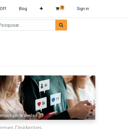
0
 Off
Blog
Sign in
emuco por la Verdad
emes Disidentes