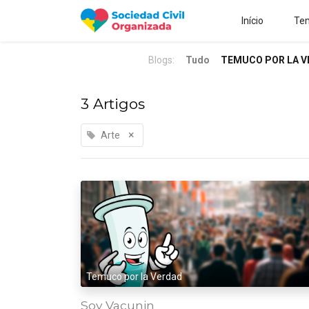
Início
Tem
Blogs:
Tudo
TEMUCO POR LA V
3 Artigos
×
Arte
Temuco por la Verdad
Soy Vacunin