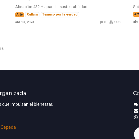
Afinación 432 Hz para la sustentabilidad
Su
Ar
Arte
Cultura
Temuco por la verdad
abr
abr 13, 2023
0
1139
16
Organizada
C
 que impulsan el bienestar.
 Cepeda