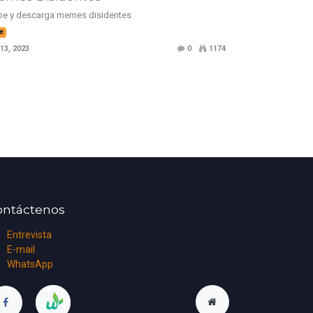
be y descarga memes disidentes
te
 13, 2023
0
1174
ontáctenos
Entrevista
E-mail
WhatsApp