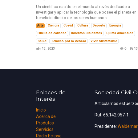
Un científico nacido en el mundo al revés dedicado a
investigar y aplicar la tecnología que posee el planeta en
beneficio directo de los seres humanos.
Arte
Ciencia
Covid
Cultura
Deporte
Energía
Huella de carbono
Inventos Disidentes
Quinta dimensión
Salud
Temuco por la verdad
Vivir Sustentable
abr 13, 2023
0
13
Enlaces de
Sociedad Civil 
Interés
Articulamos esfuerzos
Inicio
Rut: 65.142.057-1
Acerca de
Produtos
Presidente:
Waldemar
Servicios
Radio Eclipse