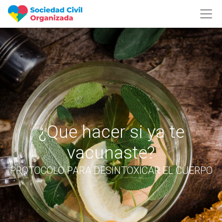
¿Que hacer si ya te
vacunaste?
PROTOCOLO PARA DESINTOXICAR EL CUERPO