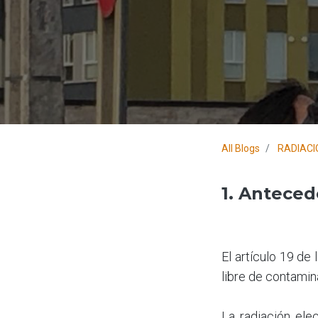
All Blogs
RADIACI
1. Anteced
El artículo 19 de
libre de contamin
La radiación ele