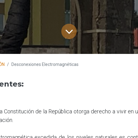
ÓN
Desconexiones Electromagnéticas
entes:
 la Constitución de la República otorga derecho a vivir e
ación.
ctromagnética excedida de los niveles naturales es con