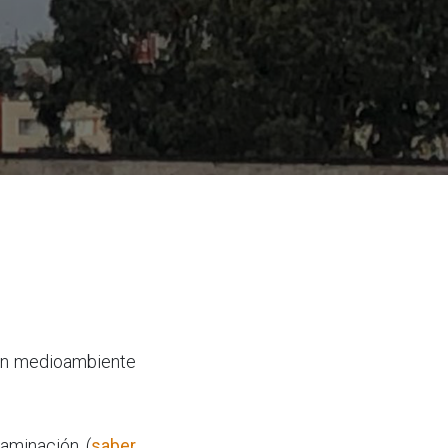
n un medioambiente
taminación (
saber