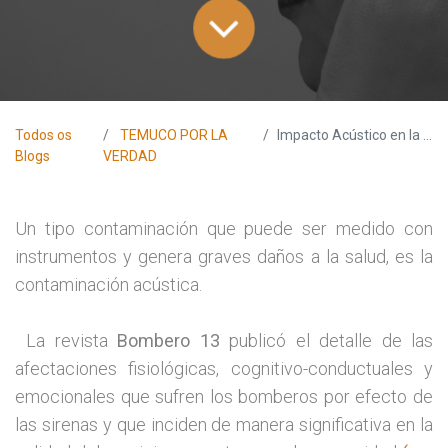
Todos os
TEMUCO POR LA
Impacto Acústico en la ciudad
Blogs
VERDAD
Un tipo contaminación que puede ser medido con
instrumentos y genera graves daños a la salud, es la
contaminación acústica.
La revista
Bombero 13
publicó el detalle de las
afectaciones fisiológicas, cognitivo-conductuales y
emocionales que sufren los bomberos por efecto de
las sirenas y que inciden de manera significativa en la